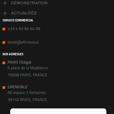
DÉMONSTRATION
ACTUALITÉS
SERVICE COMMERCIAL
+33 4 65 84 64 08
boost@efimove.ai
NOS ADRESSES
PARIS (Siège)
6 place de la Madeleine
75008 PARIS, FRANCE
GRENOBLE
80 espace 3 fontaines
38140 RIVES, FRANCE