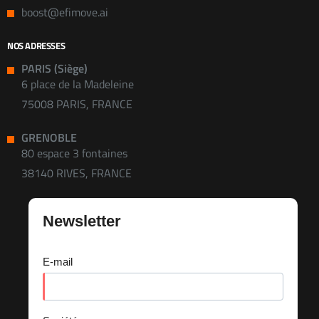
boost@efimove.ai
NOS ADRESSES
PARIS (Siège)
6 place de la Madeleine
75008 PARIS, FRANCE
GRENOBLE
80 espace 3 fontaines
38140 RIVES, FRANCE