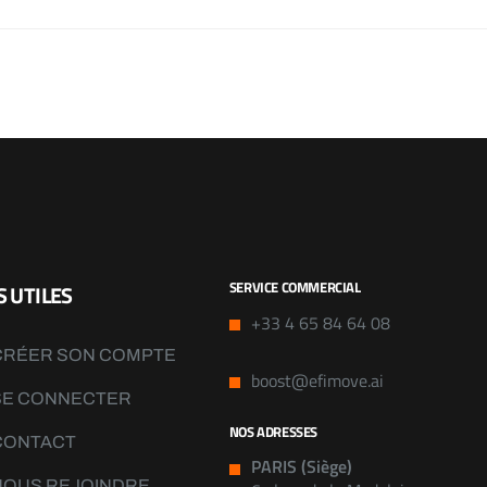
SERVICE COMMERCIAL
S UTILES
+33 4 65 84 64 08
CRÉER SON COMPTE
boost@efimove.ai
SE CONNECTER
NOS ADRESSES
CONTACT
PARIS (Siège)
NOUS REJOINDRE