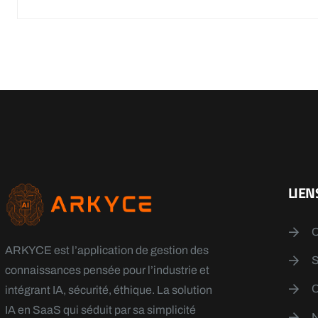
LIEN
ARKYCE est l’application de gestion des
connaissances pensée pour l’industrie et
intégrant IA, sécurité, éthique. La solution
IA en SaaS qui séduit par sa simplicité