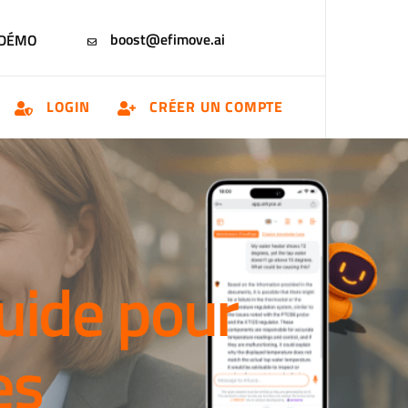
boost@efimove.ai
 DÉMO
LOGIN
CRÉER UN COMPTE
guide pour
es